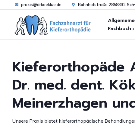
praxis@drkoeklue.de
Bahnhofstraße 2858332 Sc
Allgemeine
Fachbuch
Zahn- und
Warum Kieferorthopä
Kieferfehlstellungen
B
Kieferorthopäde A
Wann Kieferorthopäd
Funktionsanalyse
S
S
Behandlungsablauf
Untersuchung von Ha
Dr. med. dent. Kök
Bi
Frühbehandlung
Ästhetische
K
Kieferorthopädie
Meinerzhagen un
FAQ zur Kieferorthopä
F
Erwachsenenbehandl
U
FAQ zur Zahnpflege
Unsere Praxis bietet kieferorthopädische Behandlung
Be
Zahnpflege