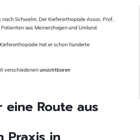
Zahnspange
ingualtechnik
etainer
is nach Schwelm. Der Kieferorthopäde Assoc. Prof.
ei Patienten aus Meinerzhagen und Umland.
lternative zum
ahnersatz
 Kieferorthopädie hat er schon hunderte
chnarchen und
bstruktive Schlafapnoe
PDF)
it verschiedenen
unsichtbaren
.
eiterführende Wirkungen
er eine Route aus
 Praxis in