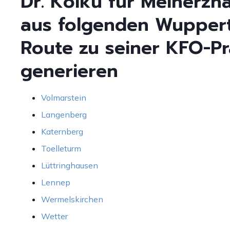
Dr. Kölkü für Meinerz
aus folgenden Wuppert
Route zu seiner KFO-Pr
generieren
Volmarstein
Langenberg
Katernberg
Toelleturm
Lüttringhausen
Lennep
Wermelskirchen
Wetter