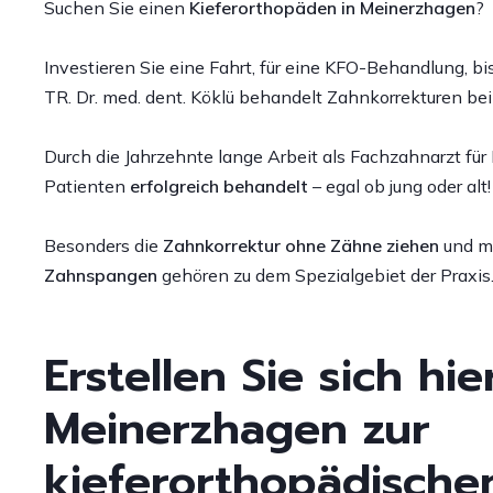
Suchen Sie einen
Kieferorthopäden in Meinerzhagen
?
L
Patientenmeinungen
R
Investieren Sie eine Fahrt, für eine KFO-Behandlung, b
TR. Dr. med. dent. Köklü behandelt Zahnkorrekturen b
A
Z
Durch die Jahrzehnte lange Arbeit als Fachzahnarzt für
S
Patienten
erfolgreich behandelt
– egal ob jung oder alt!
o
(
Besonders die
Zahnkorrektur ohne Zähne ziehen
und m
Zahnspangen
gehören zu dem Spezialgebiet der Praxis
W
Erstellen Sie sich hi
Meinerzhagen zur
kieferorthopädischen