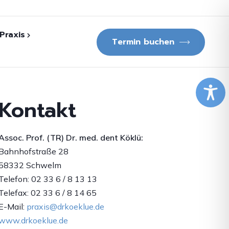
Praxis
Termin buchen
lichungen
Kontakt
f. (TR) Dr. med.
ü
Assoc. Prof. (TR) Dr. med. dent Köklü:
dgang
Bahnhofstraße 28
58332 Schwelm
Fernsehberichte
Telefon: 02 33 6 / 8 13 13
Telefax: 02 33 6 / 8 14 65
E-Mail:
praxis@drkoeklue.de
www.drkoeklue.de