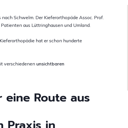
?
Zahnspange
ingualtechnik
etainer
is nach Schwelm. Der Kieferorthopäde Assoc. Prof.
i Patienten aus Lüttringhausen und Umland.
lternative zum
ahnersatz
 Kieferorthopädie hat er schon hunderte
chnarchen und
bstruktive Schlafapnoe
PDF)
it verschiedenen
unsichtbaren
.
eiterführende Wirkungen
er eine Route aus
 Praxis in