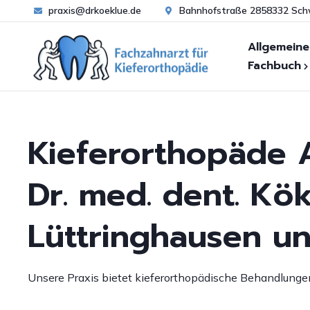
praxis@drkoeklue.de
Bahnhofstraße 2858332 Sc
Allgemeine
Fachbuch
Zahn- und
Warum Kieferorthopä
Kieferfehlstellungen
B
Kieferorthopäde A
Wann Kieferorthopäd
Funktionsanalyse
S
S
Behandlungsablauf
Untersuchung von Ha
Dr. med. dent. Kök
Bi
Frühbehandlung
Ästhetische
K
Kieferorthopädie
Lüttringhausen u
FAQ zur Kieferorthopä
F
Erwachsenenbehandl
U
FAQ zur Zahnpflege
Unsere Praxis bietet kieferorthopädische Behandlung
Be
Zahnpflege