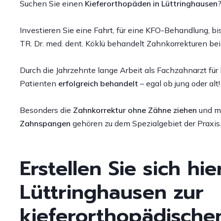
Suchen Sie einen
Kieferorthopäden in Lüttringhausen
L
Patientenmeinungen
R
Investieren Sie eine Fahrt, für eine KFO-Behandlung, b
TR. Dr. med. dent. Köklü behandelt Zahnkorrekturen be
A
Z
Durch die Jahrzehnte lange Arbeit als Fachzahnarzt für
S
Patienten
erfolgreich behandelt
– egal ob jung oder alt!
o
(
Besonders die
Zahnkorrektur ohne Zähne ziehen
und m
Zahnspangen
gehören zu dem Spezialgebiet der Praxis
W
Erstellen Sie sich hi
Lüttringhausen zur
kieferorthopädischen