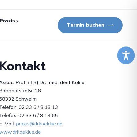
Praxis
Termin buchen
lichungen
Kontakt
f. (TR) Dr. med.
ü
Assoc. Prof. (TR) Dr. med. dent Köklü:
dgang
Bahnhofstraße 28
58332 Schwelm
Fernsehberichte
Telefon: 02 33 6 / 8 13 13
Telefax: 02 33 6 / 8 14 65
E-Mail:
praxis@drkoeklue.de
www.drkoeklue.de