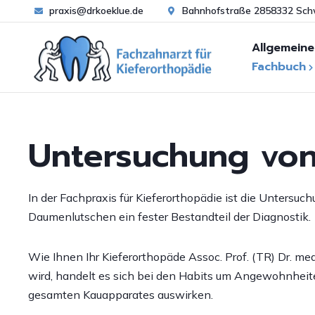
praxis@drkoeklue.de
Bahnhofstraße 2858332 Sc
Allgemeine
Fachbuch
Zahn- und
Warum Kieferorthopä
Kieferfehlstellungen
B
Unter­suchung von
Wann Kieferorthopäd
Funktionsanalyse
S
S
Behandlungsablauf
Untersuchung von Ha
Bi
Frühbehandlung
In der Fachpraxis für Kieferorthopädie ist die Unters
Ästhetische
K
Daumenlutschen ein fester Bestandteil der Diagnostik.
Kieferorthopädie
FAQ zur Kieferorthopä
F
Erwachsenenbehandl
Wie Ihnen Ihr Kieferorthopäde Assoc. Prof. (TR) Dr. me
U
wird, handelt es sich bei den Habits um Angewohnheite
FAQ zur Zahnpflege
gesamten Kauapparates auswirken.
Be
Zahnpflege