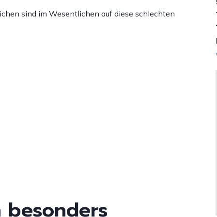
Zahnspange
ingualtechnik
lichen sind im Wesentlichen auf diese schlechten
etainer
lternative zum
ahnersatz
chnarchen und
bstruktive Schlafapnoe
PDF)
eiterführende Wirkungen
n besonders