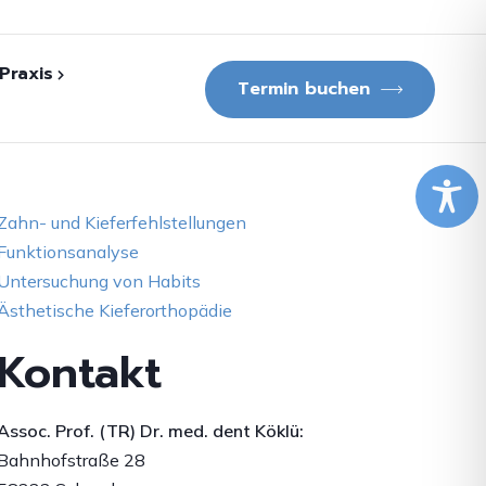
Praxis
Termin buchen
lichungen
Zahn- und Kieferfehlstellungen
f. (TR) Dr. med.
Funktionsanalyse
ü
Untersuchung von Habits
Ästhetische Kieferorthopädie
dgang
Kontakt
Fernsehberichte
Assoc. Prof. (TR) Dr. med. dent Köklü:
Bahnhofstraße 28