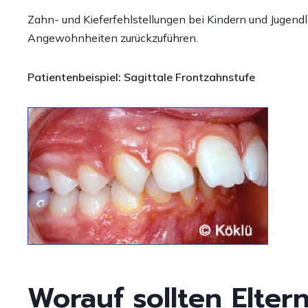
L
Zahn- und Kieferfehlstellungen bei Kindern und Jugend
Patientenmeinungen
Angewohnheiten zurückzuführen.
R
A
Patientenbeispiel:
Sagittale Frontzahnstufe
Z
S
o
(
W
Worauf sollten Elter