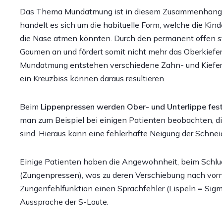
Das Thema Mundatmung ist in diesem Zusammenhang eb
handelt es sich um die habituelle Form, welche die Kin
die Nase atmen könnten. Durch den permanent offen s
Gaumen an und fördert somit nicht mehr das Oberkiefe
Mundatmung entstehen verschiedene Zahn- und Kieferfe
ein Kreuzbiss können daraus resultieren.
Beim
Lippenpressen werden Ober- und Unterlippe fest
man zum Beispiel bei einigen Patienten beobachten, d
sind. Hieraus kann eine fehlerhafte Neigung der Schne
Einige Patienten haben die Angewohnheit, beim Schluc
(Zungenpressen), was zu deren Verschiebung nach vorn
Zungenfehlfunktion einen Sprachfehler (Lispeln = Sigma
Aussprache der S-Laute.