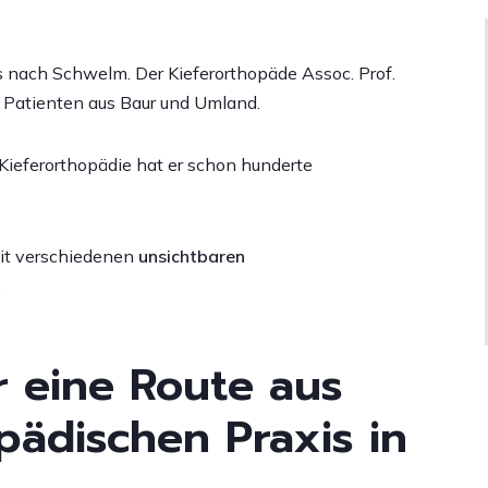
Zahnspange
ingualtechnik
etainer
is nach Schwelm. Der Kieferorthopäde Assoc. Prof.
lternative zum
i Patienten aus Baur und Umland.
ahnersatz
 Kieferorthopädie hat er schon hunderte
chnarchen und
bstruktive Schlafapnoe
PDF)
it verschiedenen
unsichtbaren
eiterführende Wirkungen
.
er eine Route aus
pädischen Praxis in