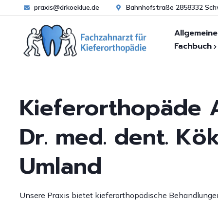
praxis@drkoeklue.de
Bahnhofstraße 2858332 Sc
Allgemeine
Fachbuch
Zahn- und
Warum Kieferorthopä
Kieferfehlstellungen
B
Kieferorthopäde A
Wann Kieferorthopäd
Funktionsanalyse
S
S
Behandlungsablauf
Untersuchung von Ha
Dr. med. dent. Kö
Bi
Frühbehandlung
Ästhetische
K
Kieferorthopädie
Umland
FAQ zur Kieferorthopä
F
Erwachsenenbehandl
U
FAQ zur Zahnpflege
Unsere Praxis bietet kieferorthopädische Behandlung
Be
Zahnpflege