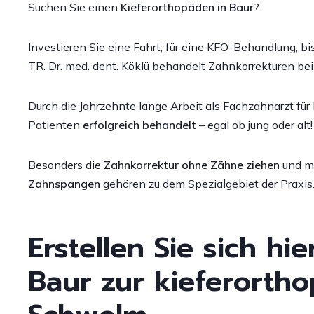
Suchen Sie einen
Kieferorthopäden in Baur
?
L
Patientenmeinungen
R
Investieren Sie eine Fahrt, für eine KFO-Behandlung, b
A
TR. Dr. med. dent. Köklü behandelt Zahnkorrekturen be
Z
Durch die Jahrzehnte lange Arbeit als Fachzahnarzt für
S
Patienten
erfolgreich behandelt
– egal ob jung oder alt!
o
(
Besonders die
Zahnkorrektur ohne Zähne ziehen
und m
W
Zahnspangen
gehören zu dem Spezialgebiet der Praxis
Erstellen Sie sich hi
Baur zur kieferortho